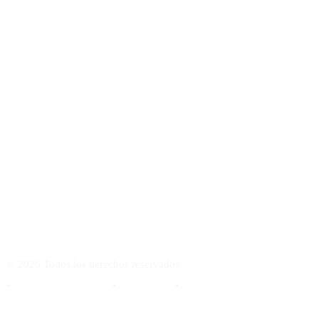
VISITA MI ACADEMIA ONLINE DE GUITARRA FLAMENCA
CURSODEGUITARRAFLAMENCA.COM
©
2026
Todos los derechos reservados
•
Política de Privacidad
•
Aviso Legal
•
Cookies