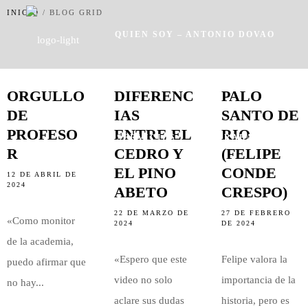
INICIO
/
BLOG GRID
QUIEN SOY – ANTONIO DOVAO
CONSEJOS
NOTICIAS
NOTICIAS
ORGULLO
DIFERENC
PALO
DE
IAS
SANTO DE
PROFESO
ENTRE EL
RIO
SERVICIOS
TRABAJOS
R
CEDRO Y
(FELIPE
EL PINO
CONDE
12 DE ABRIL DE
2024
ABETO
CRESPO)
22 DE MARZO DE
27 DE FEBRERO
«Como monitor
2024
DE 2024
de la academia,
ACTUALIDAD
«Espero que este
Felipe valora la
puedo afirmar que
video no solo
importancia de la
no hay...
aclare sus dudas
historia, pero es