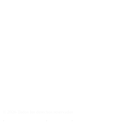
VISITA MI ACADEMIA ONLINE DE GUITARRA FLAMENCA
CURSODEGUITARRAFLAMENCA.COM
©
2026
Todos los derechos reservados
•
Política de Privacidad
•
Aviso Legal
•
Cookies