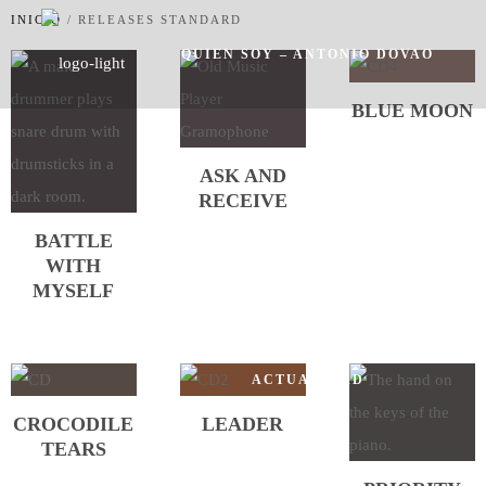
INICIO
/
RELEASES STANDARD
QUIEN SOY – ANTONIO DOVAO
BLUE MOON
ASK AND
RECEIVE
SERVICIOS
TRABAJOS
BATTLE
WITH
MYSELF
ACTUALIDAD
CROCODILE
LEADER
TEARS