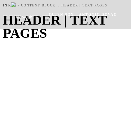
INICIO
/
CONTENT BLOCK
/
HEADER | TEXT PAGES
HEADER | TEXT
QUIEN SOY – ANTONIO DOVAO
PAGES
SERVICIOS
TRABAJOS
ACTUALIDAD