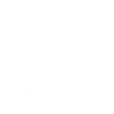
CONTACTO
VISITA MI ACADEMIA ONLINE DE GUITARRA FLAMENCA
CURSODEGUITARRAFLAMENCA.COM
©
2026
Todos los derechos reservados
•
Política de Privacidad
•
Aviso Legal
•
Cookies