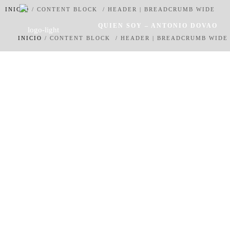
INICIO
/
CONTENT BLOCK
/
HEADER | BREADCRUMB WIDE
QUIEN SOY – ANTONIO DOVAO
INICIO
/
CONTENT BLOCK
/
HEADER | BREADCRUMB WIDE