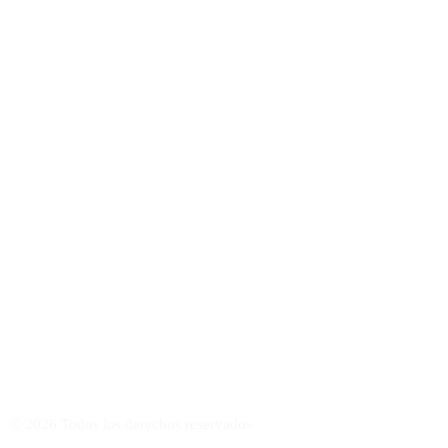
VISITA MI ACADEMIA ONLINE DE GUITARRA FLAMENCA
©
2026
Todos los derechos reservados