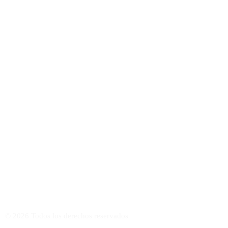
VISITA MI ACADEMIA ONLINE DE GUITARRA FLAMENCA
©
2026
Todos los derechos reservados