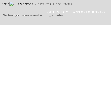
INICIO
/
EVENTOS
/
EVENTS 2 COLUMNS
QUIEN SOY – ANTONIO DOVAO
No hay próximos eventos programados